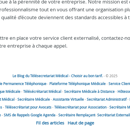
bue à la pérennité de votre entreprise. Notre mission est
ofessionnalisme tout en vous offrant une organisation pl
et qualité d’écoute deviennent des standards accessibles à 
e en place votre service client externalisé, contactez-n
tre entreprise à chaque appel.
Le Blog du Télésecretariat Médical - Choisir au bon tarif.
- © 2025
de Permanence Téléphonique
-
Plateforme Téléphonique Médicale
-
Service Clien
que Médicale
-
Télésécrétariat Médical
-
Secrétaire Médicale à Distance
-
Hôtesse
t Médical
-
Secrétaire Médicale
-
Assistante Virtuelle
-
Secrétariat Administratif
-
es
-
Télésecrétariat pour Avocats
-
Télésecrétariat pour Association
-
Secrétaire M
e
-
SMS de Rappels Google Agenda
-
Secrétaire Remplaçant
-
Secrétariat Externali
Fil des articles
Haut de page