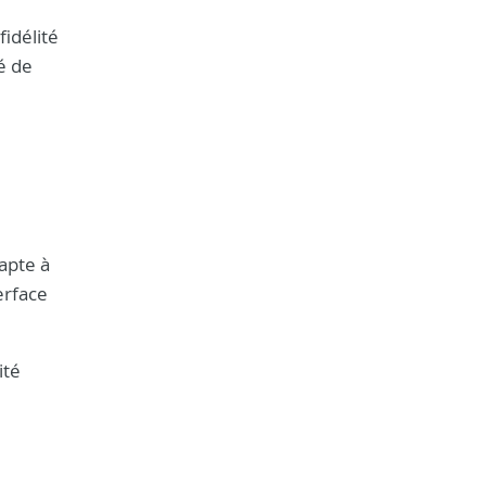
fidélité
é de
apte à
erface
ité