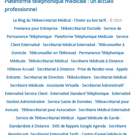
Plateforme téléphonique médicale : un accueil
professionnel
Le Blog du Télésecretariat Médical - Choisir au bon tarif.
- © 2025
Freelance pour Entreprise
-
Télésécrétariat Doctolib
-
Service de
Permanence Téléphonique
-
Plateforme Téléphonique Médicale
-
Service
Client Externalisé
-
Secrétariat Médical Externalisé
-
Téléconseiller à
Domicile
-
Téléconseiller en Télétravail
-
Permanence Téléphonique
Médicale
-
Télésécrétariat Médical
-
Secrétaire Médicale à Distance
-
Hôtesse Accueil
-
Secrétariat à Distance
-
Prise de Rendez-vous
-
Appels
Entrants
-
Secrétariat de Direction
-
Télésécrétaire
-
Secrétariat Médical
-
Secrétaire Médicale
-
Assistante Virtuelle
-
Secrétariat Administratif
-
Externalisé Service Client
-
Externalisé Standard Téléphonique
-
Externalisé
Gestion Administrative
-
Service Saisie de Données
-
Télésecrétariat pour
Avocats
-
Télésecrétariat pour Association
-
Secrétaire Médical Externalisé
-
Service de Télésecrétariat Médical
-
Appel Médicale de Garde
-
Standardiste à Distance
-
SMS de Rappels Google Agenda
-
Secrétaire
Remplaçant
-
Secrétariat Externalisé Tarifs
-
Centre d'appel Médecin de